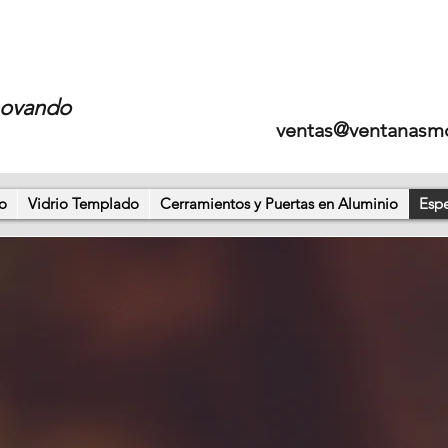
novando
ventas@ventanasm
o
Vidrio Templado
Cerramientos y Puertas en Aluminio
Esp