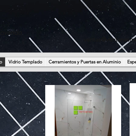
novando
ventas@ventanasm
o
Vidrio Templado
Cerramientos y Puertas en Aluminio
Esp