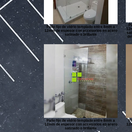
Pa
Paño fijo de vidrio templado entre 8mm a
12m
12mm de espesor con accesorios en acero
sat
satinado o brillante
de
Paño fijo de vidrio templado entre 8mm a
Pa
12mm de espesor con accesorios en acero
12m
satinado o brillante