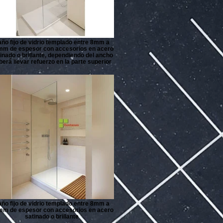
ño fijo de vidrio templado entre 8mm a
m de espesor con accesorios en acero
inado o brillante, dependiendo del ancho
berá llevar refuerzo en la parte superior
ño fijo de vidrio templado entre 8mm a
m de espesor con accesorios en acero
satinado o brillante