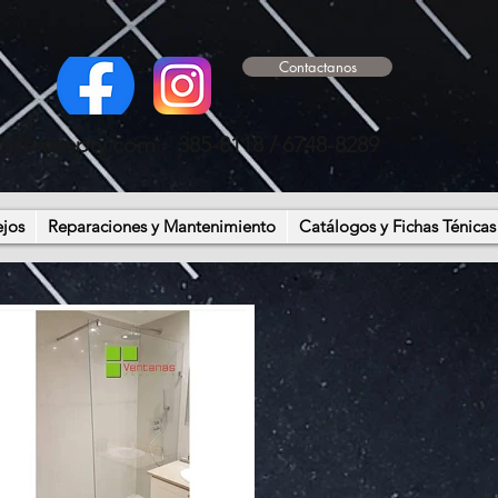
Contactanos
odernaspty.com
385-8118 / 6748-8289
ejos
Reparaciones y Mantenimiento
Catálogos y Fichas Ténicas