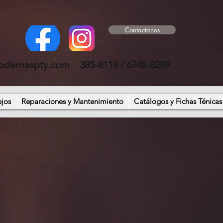
Contactanos
odernaspty.com
385-8118 / 6748-8289
ejos
Reparaciones y Mantenimiento
Catálogos y Fichas Ténicas