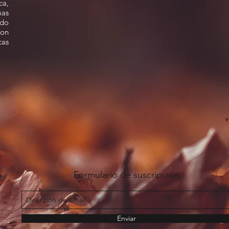
ca,
as
ado
con
cas
Formulario de suscripción
Enviar