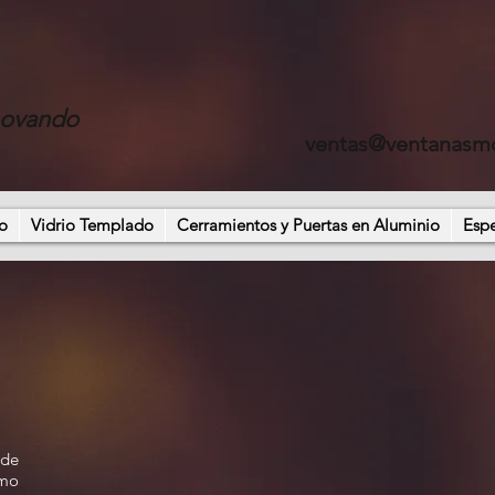
novando
ventas@ventanasm
o
Vidrio Templado
Cerramientos y Puertas en Aluminio
Esp
 de
imo